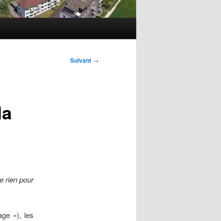
Suivant
→
la
e rien pour
age »), les