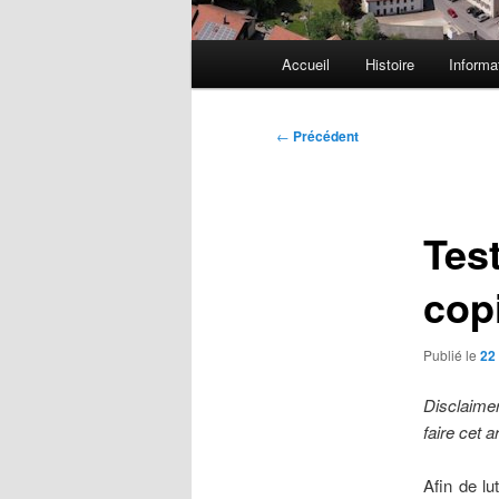
Menu
Accueil
Histoire
Informa
principal
Navigation
←
Précédent
des
articles
Test
copi
Publié le
22 
Disclaimer
faire cet ar
Afin de lu