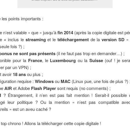
les points importants :
fre n’est valable « que » jusqu’à
fin 2014
(après la copie digitale est pé
re
«
inclus le
streaming
et le
téléchargement
de la
version SD
» 
eule fois ?) ;
bonus ne sont pas présents
(il ne faut pas trop en demander…) ;
onible pour la
France
, le
Luxembourg
ou la
Suisse
(ouf ! je sera
er par un VPN) ;
ut avoir
18 ans
ou plus ;
iguration requise :
Windows
ou
MAC
(Linux pue, une fois de plus ?) 
be
AIR
et Adobe
Flash Player
sont requis (no comments) ;
M
? Étrangement, il n’en est pas fait mention ! Serait-il possible q
gé leur politique ? Ou la mention « n’est pas compatible ave
reils » est un aveu caché ?
top chrono ! Allons la télécharger cette copie digitale !