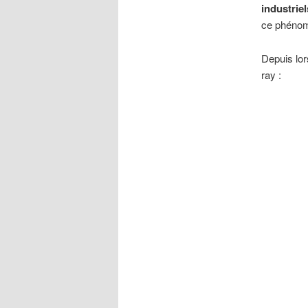
industrie
ce phénomè
Depuis lor
ray :