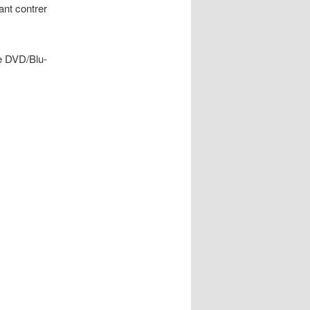
nt contrer
de DVD/Blu-