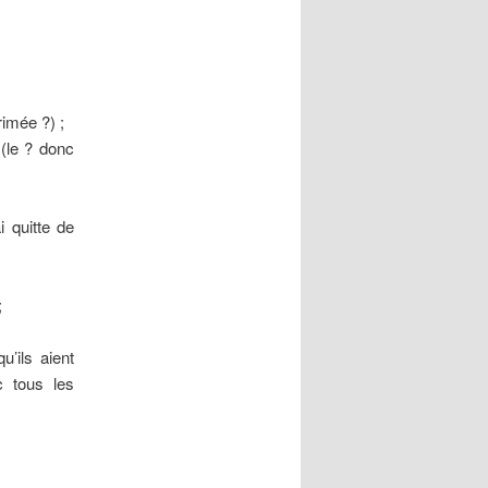
rimée ?) ;
(le ? donc
i quitte de
;
u’ils aient
c tous les