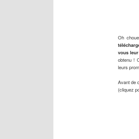
Oh chouet
télécharg
vous leu
obtenu ! O
leurs pro
Avant de c
(cliquez p