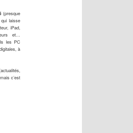
5
(presque
qui laisse
teur, iPad,
teurs et…
uls les PC
gitales, à
actualités,
 mais c’est