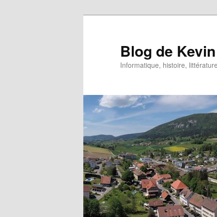
Aller
au
contenu
Blog de Kevin
principal
Informatique, histoire, littératur