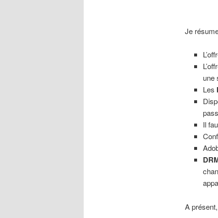
Je résume 
L’of
L’off
une s
Les
Disp
pass
Il fa
Conf
Ado
DR
chan
appa
A présent, 