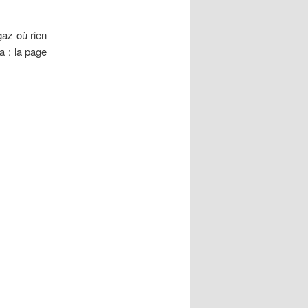
gaz où rien
a : la page