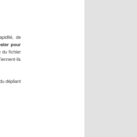
pidité, de
ester pour
 du fichier
iennent-ils
du dépliant