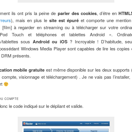
ment ils ont pris la peine de
parler des cookies
, d’être en
HTML
rreurs
), mais en plus le
site est épuré
et comporte une mention 
 [film] à regarder en streaming ou à télécharger sur votre ordina
iPod Touch et téléphones et tablettes Android ». Ordina
s/tablettes sous
Android ou iOS
? Incroyable ! D’habitude, se
ossédant Windows Media Player sont capables de lire les copies di
 DRM présents.
cation mobile gratuite
est même disponible sur les deux supports (
 compte, visionnage et téléchargement) . Je ne vais pas l’installer,
rt
DU COMPTE
onc le code indiqué sur le dépliant et valide.