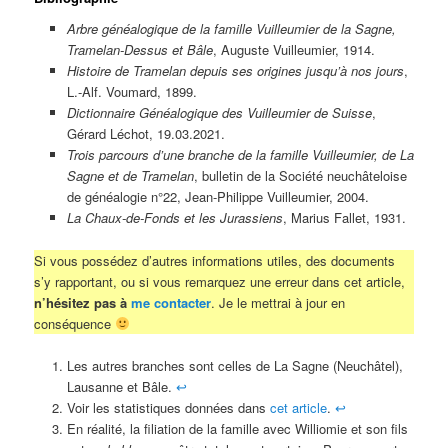
Arbre généalogique de la famille Vuilleumier de la Sagne,
Tramelan-Dessus et Bâle
, Auguste Vuilleumier, 1914.
Histoire de Tramelan depuis ses origines jusqu’à nos jours
,
L.-Alf. Voumard, 1899.
Dictionnaire Généalogique des Vuilleumier de Suisse
,
Gérard Léchot, 19.03.2021.
Trois parcours d’une branche de la famille Vuilleumier, de La
Sagne et de Tramelan
, bulletin de la Société neuchâteloise
de généalogie n°22, Jean-Philippe Vuilleumier, 2004.
La Chaux-de-Fonds et les Jurassiens
, Marius Fallet, 1931.
Si vous possédez d’autres informations utiles, des documents
s’y rapportant, ou si vous remarquez une erreur dans cet article,
n’hésitez pas à
me contacter
. Je le mettrai à jour en
conséquence
Les autres branches sont celles de La Sagne (Neuchâtel),
Lausanne et Bâle.
↩︎
Voir les statistiques données dans
cet article
.
↩︎
En réalité, la filiation de la famille avec Williomie et son fils