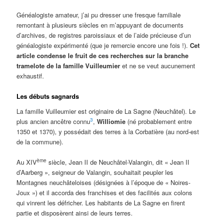
Généalogiste amateur, j’ai pu dresser une fresque familiale
remontant à plusieurs siècles en m’appuyant de documents
d’archives, de registres paroissiaux et de l’aide précieuse d’un
généalogiste expérimenté (que je remercie encore une fois !).
Cet
article condense le fruit de ces recherches sur la branche
tramelote de la famille Vuilleumier
et ne se veut aucunement
exhaustif.
Les débuts sagnards
La famille Vuilleumier est originaire de La Sagne (Neuchâtel). Le
3
plus ancien ancêtre connu
,
Williomie
(né probablement entre
1350 et 1370), y possédait des terres à la Corbatière (au nord-est
de la commune).
ème
Au XIV
siècle, Jean II de Neuchâtel-Valangin, dit « Jean II
d’Aarberg », seigneur de Valangin, souhaitait peupler les
Montagnes neuchâteloises (désignées à l’époque de « Noires-
Joux ») et il accorda des franchises et des facilités aux colons
qui vinrent les défricher. Les habitants de La Sagne en firent
partie et disposèrent ainsi de leurs terres.