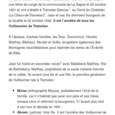
une lettre de congé de la communauté de La Sagne le 20 octobre
7
1621 et vint s’établir à Tramelan-Dessus
, au Cernil ès Chatelain
8
(La Chaux-de-Tramelan)
. Jean et ses fils devinrent bourgeois de
la localité le 22 octobre 1642.
Il est l’ancêtre de tous les
Vuilleumier de Tramelan
.
À l’époque, d’autres familles, les Droz, Ducommun, Houriet,
Matthey (Mathez), Nicolet et Vuille, émigrèrent également des
Montagnes neuchâteloises pour rejoindre les terres de l’Évêché
de Bâle.
9
Jean fut marié en secondes noces
avec Madeleine Matthey, fille
de Barthélemy Matthey, propriétaire de la seule métairie franche
de la vallée. Ils eurent cinq fils et une fille, la première génération
de Vuilleumier née à Tramelan :
Moïse
(orthographié Moyse), probablement l’aîné de la
famille, car il n’habitait pas avec son père et ses frères
lorsque ceux-ci obtinrent la bourgeoise. Il l’acquit plus tard
à son tour et décéda en 1691 ;
Abram
, justicier, trois fils. Il est l’ancêtre des Vuilleumier de