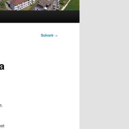
Suivant
→
a
e,
met