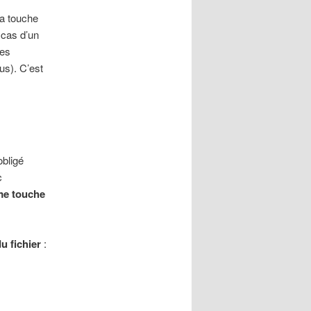
la touche
 cas d’un
les
us). C’est
obligé
c
me touche
u fichier
: