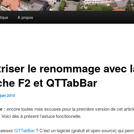
tique
A propos
triser le renommage avec l
che F2 et QTTabBar
juin 2015
r :
encore toutes mes excuses pour la première version de cet articl
 Voici dès à présent l’astuce fonctionnelle.
naissez
QTTabBar
? C’est un logiciel (gratuit et open-source) qui per