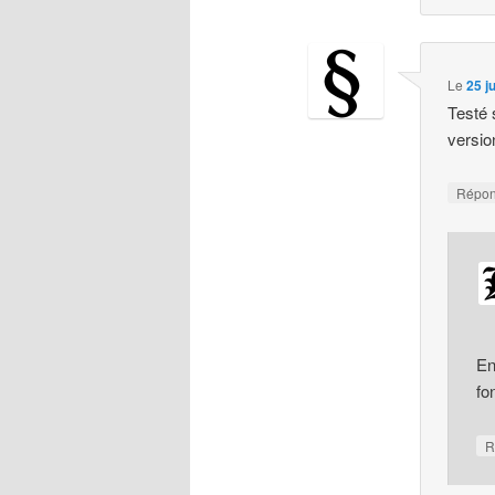
Le
25 j
Testé 
versio
Répo
En
fo
R