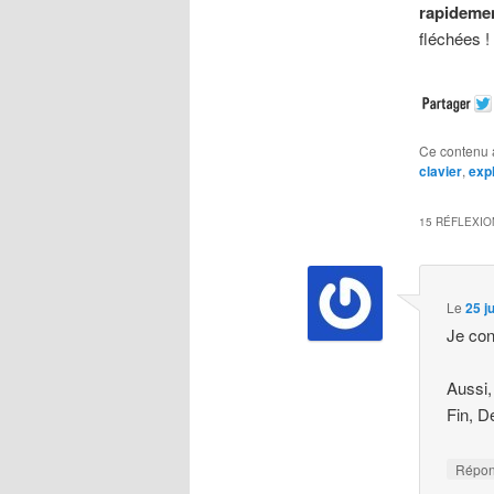
rapideme
fléchées !
Ce contenu 
clavier
,
exp
15 RÉFLEXIO
Le
25 j
Je con
Aussi,
Fin, D
Répo