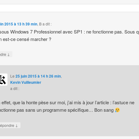
uin 2015 à 13 h 39 min
,
B
a dit :
sous Windows 7 Professionnel avec SP1 : ne fonctionne pas. Sous q
n est-ce censé marcher ?
↓
ndre
Le
25 juin 2015 à 14 h 26 min
,
Kevin Vuilleumier
a dit :
 effet, que la honte pèse sur moi, j’ai mis à jour l’article : l’astuce ne
nctionne pas sans un programme spécifique… Bon sang
↓
épondre