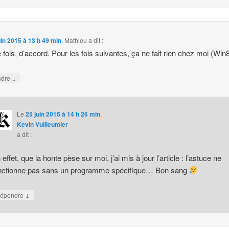
uin 2015 à 13 h 49 min
,
Mathieu
a dit :
 fois, d’accord. Pour les fois suivantes, ça ne fait rien chez moi (Wi
↓
ndre
Le
25 juin 2015 à 14 h 26 min
,
Kevin Vuilleumier
a dit :
 effet, que la honte pèse sur moi, j’ai mis à jour l’article : l’astuce ne
nctionne pas sans un programme spécifique… Bon sang
↓
épondre