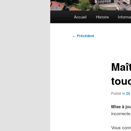
Menu
Accueil
Histoire
Informa
principal
Navigation
←
Précédent
des
articles
Maî
tou
Publié le
25 
Mise à jou
incorrecte.
Vous con