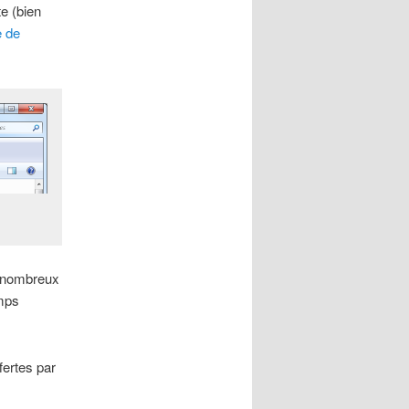
te (bien
e de
 nombreux
emps
fertes par