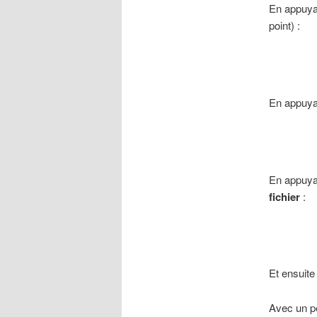
En appuy
point) :
En appuy
En appuy
fichier
:
Et ensuit
Avec un pe