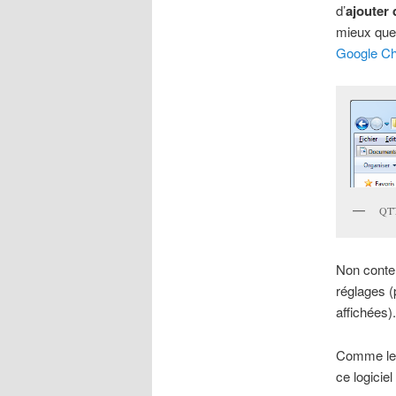
d’
ajouter
mieux que 
Google C
QTT
Non conten
réglages (
affichées)
Comme le t
ce logiciel