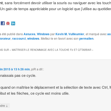
nt
, sans forcément devoir utiliser la souris ou naviguer avec les touc
 Un gain de temps appréciable pour un logiciel que j’utilise au quotidi
a été publié dans
Astuces
,
Windows
par
Kevin M. Vuilleumier
, et marqué avec
as
lorateur
,
raccourci
,
windows
. Mettez-le en favori avec son
permalien
.
NS SUR «
MAÎTRISER LE RENOMMAGE AVEC LA TOUCHE F2 ET QTTABBAR
»
uin 2015 à 13 h 26 min
,
piR
a dit :
naissais pas ce cycle.
 quand on maîtrise le déplacement et la sélection de texte avec Ctrl, 
ébut et les flèches, ce cycle est moins utile.
↓
ndre