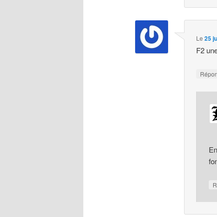
Le
25 j
F2 une
Répo
En
fo
R