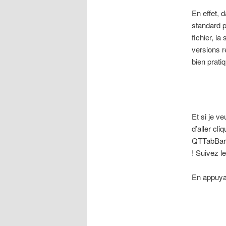
En effet, 
standard 
fichier, l
versions r
bien pratiq
Et si je v
d’aller cl
QTTabBar, 
! Suivez l
En appuy