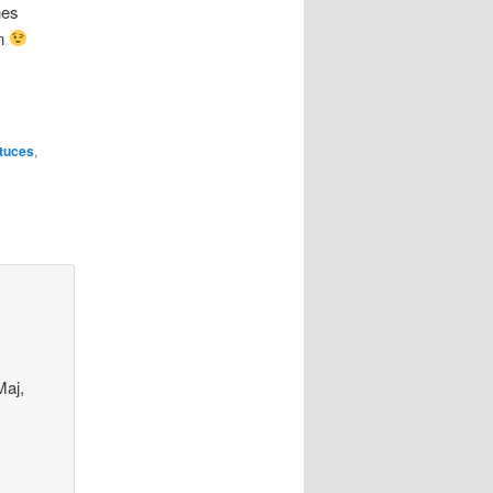
hes
en
tuces
,
Maj,