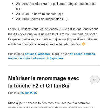
Alt+0187 (ou Alt+175) : le guillemet français double droite
(») ;
Alt+0248 : o barré minuscule (ø) ;
Alt+0133 : points de suspension (…).
Et vous, utilisez-vous les Alt codes ? Si c’est le cas, quels sont
les Alt codes que vous utilisez le plus ? Pour ma part, ce sont :
l’espace insécable, le c cédille majuscule (impossible à faire sur
un clavier français suisse) et les guillemets français
Publié dans
Astuces
,
Windows
|
Marqué avec
alt codes
,
astuces
,
mémo
,
raccourci
,
windows
|
4
Réponses
Maîtriser le renommage avec
15
la touche F2 et QTTabBar
Publié le
25 juin 2015
Mise à jour :
encore toutes mes excuses pour la première
version de cet article, incorrecte. Voici dès à présent l’astuce