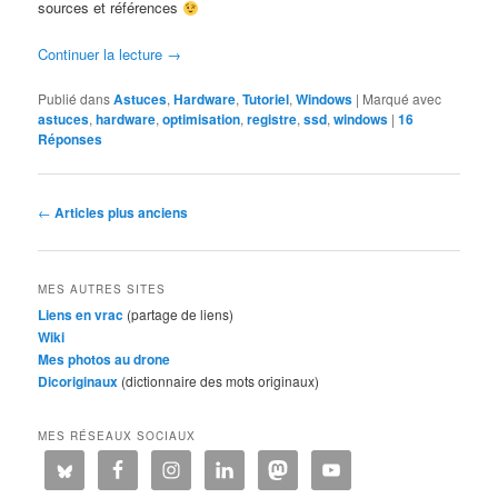
sources et références
Continuer la lecture
→
Publié dans
Astuces
,
Hardware
,
Tutoriel
,
Windows
|
Marqué avec
astuces
,
hardware
,
optimisation
,
registre
,
ssd
,
windows
|
16
Réponses
Navigation
←
Articles plus anciens
des
articles
MES AUTRES SITES
Liens en vrac
(partage de liens)
Wiki
Mes photos au drone
Dicoriginaux
(dictionnaire des mots originaux)
MES RÉSEAUX SOCIAUX