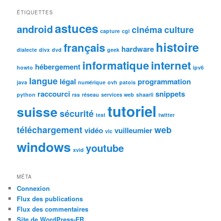
ÉTIQUETTES
astuces
android
cinéma
culture
capture
cgi
histoire
français
hardware
dialecte
divx
dvd
geek
informatique
internet
hébergement
howto
ipv6
langue
légal
programmation
java
numérique
ovh
patois
raccourci
snippets
python
rss
réseau
services web
shaarli
tutoriel
suisse
sécurité
test
twitter
téléchargement
web
vidéo
vuilleumier
vlc
windows
youtube
xvid
MÉTA
Connexion
Flux des publications
Flux des commentaires
Site de WordPress-FR