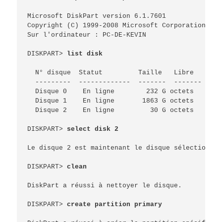
Microsoft DiskPart version 6.1.7601

Copyright (C) 1999-2008 Microsoft Corporation.

Sur l'ordinateur : PC-DE-KEVIN

DISKPART> 
list disk
  N° disque  Statut         Taille   Libre    Dyn 
  ---------  -------------  -------  -------  --- 
  Disque 0    En ligne        232 G octets      0
  Disque 1    En ligne       1863 G octets      0
  Disque 2    En ligne         30 G octets      0
DISKPART> 
select disk 2
Le disque 2 est maintenant le disque sélectionné.

DISKPART> 
clean
DiskPart a réussi à nettoyer le disque.

DISKPART> 
create partition primary