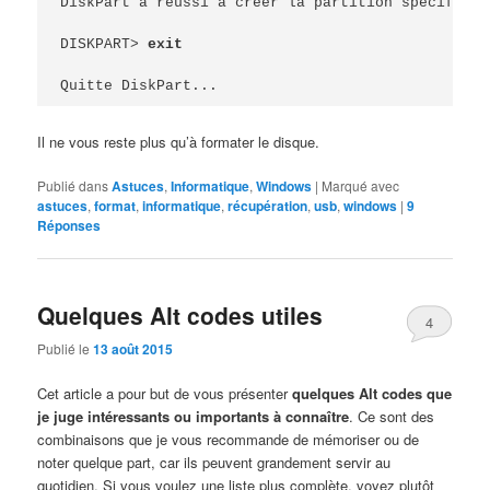
DiskPart a réussi à créer la partition spécifiée.

DISKPART> 
exit
Quitte DiskPart...
Il ne vous reste plus qu’à formater le disque.
Publié dans
Astuces
,
Informatique
,
Windows
|
Marqué avec
astuces
,
format
,
informatique
,
récupération
,
usb
,
windows
|
9
Réponses
Quelques Alt codes utiles
4
Publié le
13 août 2015
Cet article a pour but de vous présenter
quelques Alt codes que
je juge intéressants ou importants à connaître
. Ce sont des
combinaisons que je vous recommande de mémoriser ou de
noter quelque part, car ils peuvent grandement servir au
quotidien. Si vous voulez une liste plus complète, voyez plutôt