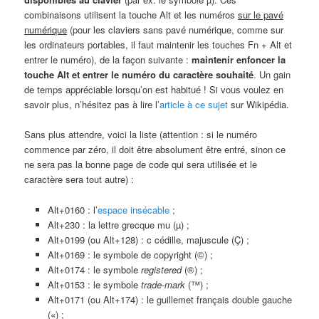
combinaisons utilisent la touche Alt et les numéros
sur le pavé
numérique
(pour les claviers sans pavé numérique, comme sur
les ordinateurs portables, il faut maintenir les touches Fn + Alt et
entrer le numéro), de la façon suivante :
maintenir enfoncer la
touche Alt et entrer le numéro du caractère souhaité
. Un gain
de temps appréciable lorsqu’on est habitué ! Si vous voulez en
savoir plus, n’hésitez pas à lire l’
article à ce sujet
sur Wikipédia.
Sans plus attendre, voici la liste (attention : si le numéro
commence par zéro, il doit être absolument être entré, sinon ce
ne sera pas la bonne page de code qui sera utilisée et le
caractère sera tout autre) :
Alt+0160 : l’
espace insécable
;
Alt+230 : la lettre grecque mu (µ) ;
Alt+0199 (ou Alt+128) : c cédille, majuscule (Ç) ;
Alt+0169 : le symbole de copyright (©) ;
Alt+0174 : le symbole
registered
(®) ;
Alt+0153 : le symbole
trade-mark
(™) ;
Alt+0171 (ou Alt+174) : le guillemet français double gauche
(«) ;