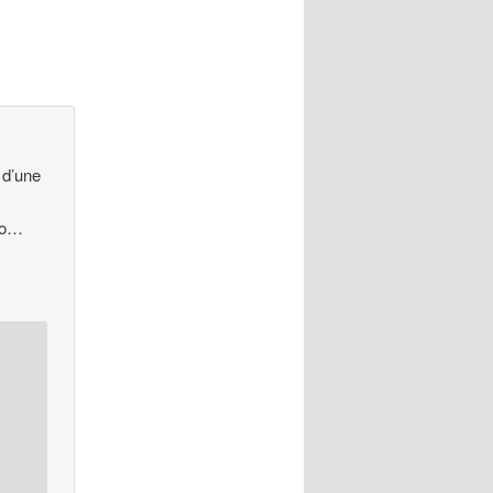
 d’une
uto…