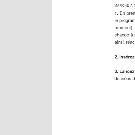
MARCHE À 
1.
En prem
le progra
moment), 
change à 
ainsi, réa
2. Insérez
3. Lanc
données d