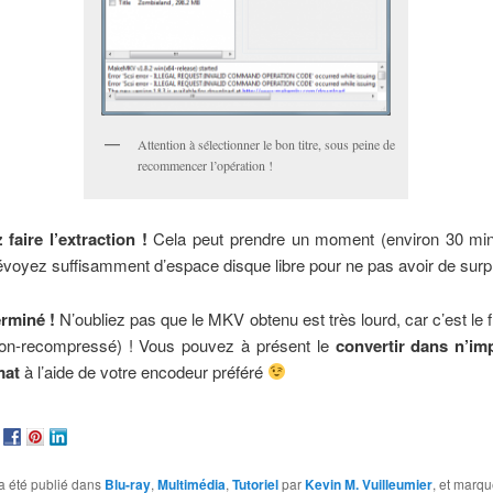
Attention à sélectionner le bon titre, sous peine de
recommencer l’opération !
 faire l’extraction !
Cela peut prendre un moment (environ 30 mi
oyez suffisamment d’espace disque libre pour ne pas avoir de surpr
erminé !
N’oubliez pas que le MKV obtenu est très lourd, car c’est le f
non-recompressé) ! Vous pouvez à présent le
convertir dans n’im
mat
à l’aide de votre encodeur préféré
a été publié dans
Blu-ray
,
Multimédia
,
Tutoriel
par
Kevin M. Vuilleumier
, et marq