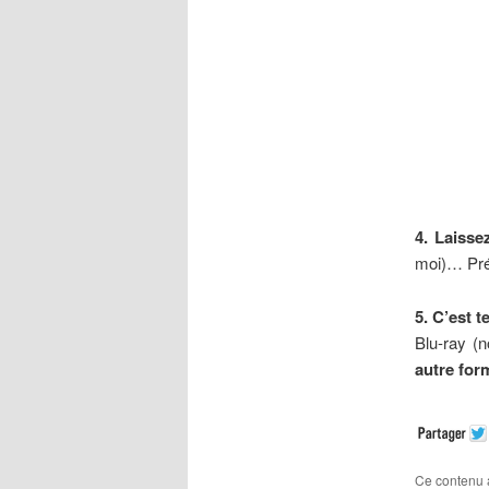
4. Laissez
moi)… Prév
5. C’est t
Blu-ray (
autre for
Ce contenu 