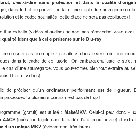
ut, c’est-à-dire sans protection et dans la qualité d’origi
ge)
, dans le but de pouvoir en faire une copie de sauvegarde ou l
solution et le codec souhaités (cette étape ne sera pas expliquée) !
flux extraits (vidéos et audios) ne sont pas réencodés, vous avez 
ne
qualité identique à celle présente sur le Blu-ray
.
, ce ne sera pas une copie « parfaite », dans le sens où il manquera
gues dans le cadre de ce tutoriel. On embarquera juste le strict 
 le cas d’une sauvegarde, vous pouvez très bien tout extraire au s
ous-titres et vidéos) !
tile de préciser qu’
un ordinateur performant est de rigueur
. 
 un processeur à plusieurs cœurs n’est pas de trop !
rogramme (gratuit) est utilisé :
MakeMKV
. Celui-ci peut donc
« c
on AACS
(opération légale dans le cadre d’une copie privée) et
extrai
me d’un unique MKV
(évidemment très lourd).