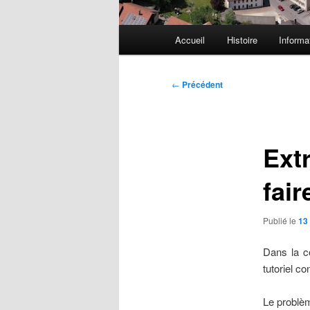
Menu
Accueil
Histoire
Informa
principal
Navigation
←
Précédent
des
articles
Ext
fair
Publié le
13 
Dans la c
tutoriel co
Le problèm