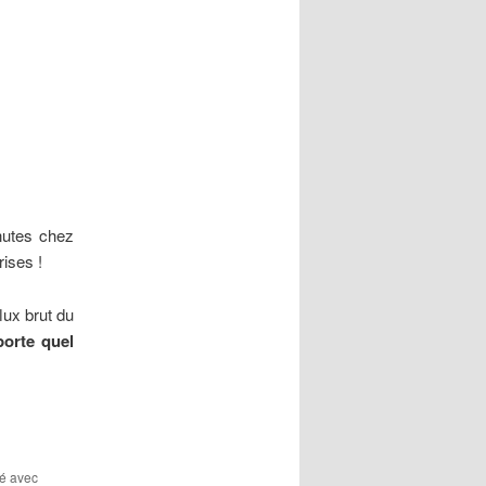
nutes chez
ises !
lux brut du
porte quel
ué avec