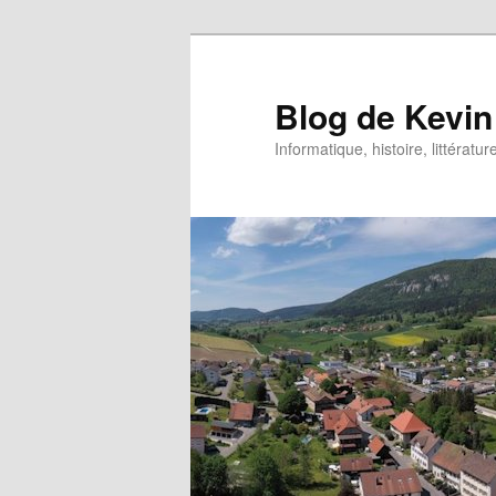
Aller
au
contenu
Blog de Kevin
principal
Informatique, histoire, littératur