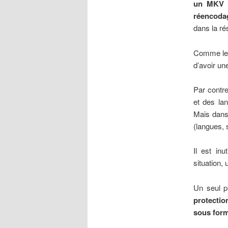
un MKV br
réencoda
dans la ré
Comme les 
d’avoir u
Par contre
et des lan
Mais dans
(langues, s
Il est inu
situation,
Un seul p
protecti
sous for