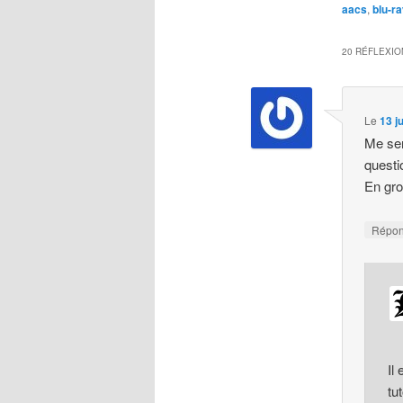
aacs
,
blu-r
20 RÉFLEXIO
Le
13 j
Me sem
questi
En gro
Répo
Il
tu