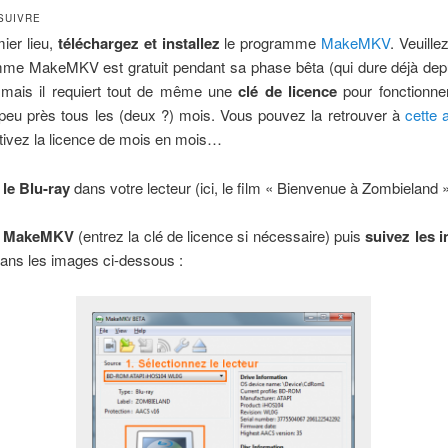
SUIVRE
ier lieu,
téléchargez et installez
le programme
MakeMKV
. Veuille
mme MakeMKV est gratuit pendant sa phase bêta (qui dure déjà dep
mais il requiert tout de même une
clé de licence
pour fonctionner
peu près tous les (deux ?) mois. Vous pouvez la retrouver à
cette 
ctivez la licence de mois en mois…
 le Blu-ray
dans votre lecteur (ici, le film « Bienvenue à Zombieland »
ez MakeMKV
(entrez la clé de licence si nécessaire) puis
suivez les i
ans les images ci-dessous :