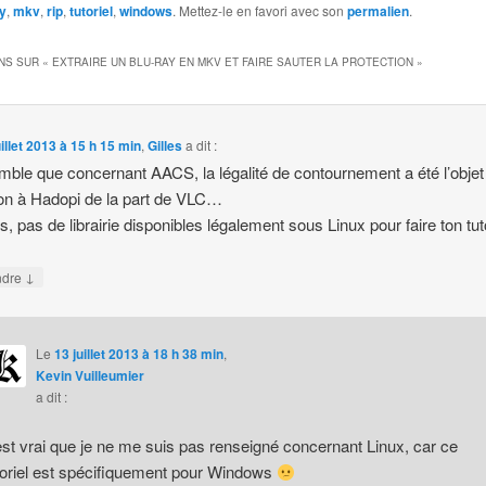
ay
,
mkv
,
rip
,
tutoriel
,
windows
. Mettez-le en favori avec son
permalien
.
NS SUR «
EXTRAIRE UN BLU-RAY EN MKV ET FAIRE SAUTER LA PROTECTION
»
uillet 2013 à 15 h 15 min
,
Gilles
a dit :
ble que concernant AACS, la légalité de contournement a été l’objet
on à Hadopi de la part de VLC…
s, pas de librairie disponibles légalement sous Linux pour faire ton t
↓
ndre
Le
13 juillet 2013 à 18 h 38 min
,
Kevin Vuilleumier
a dit :
 est vrai que je ne me suis pas renseigné concernant Linux, car ce
toriel est spécifiquement pour Windows