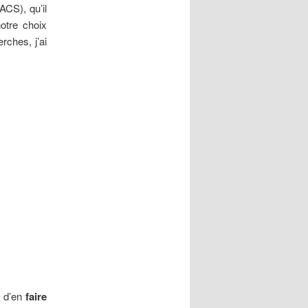
ACS), qu’il
otre choix
rches, j’ai
t d’en
faire