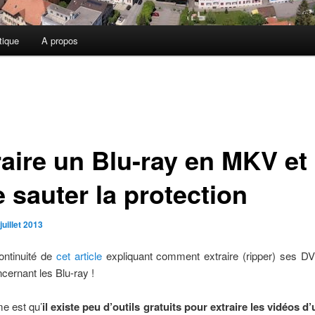
tique
A propos
raire un Blu-ray en MKV et
e sauter la protection
juillet 2013
ontinuité de
cet article
expliquant comment extraire (ripper) ses DVD
ncernant les Blu-ray !
e est qu’
il existe peu d’outils gratuits pour extraire les vidéos d