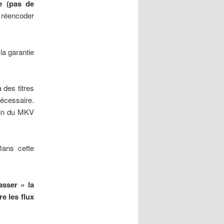
ne (pas de
e réencoder
la garantie
 des titres
nécessaire.
ein du MKV
Dans cette
asser » la
re les flux