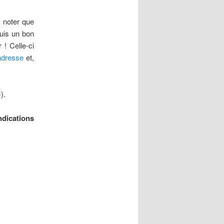
z noter que
uis un bon
 ! Celle-ci
adresse
et,
).
ndications