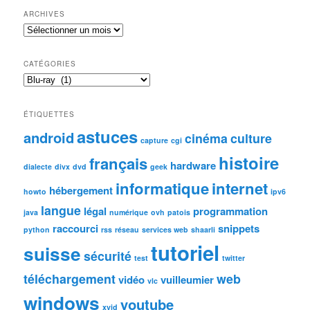
ARCHIVES
Archives
CATÉGORIES
Catégories
ÉTIQUETTES
astuces
android
cinéma
culture
capture
cgi
histoire
français
hardware
dialecte
divx
dvd
geek
informatique
internet
hébergement
howto
ipv6
langue
légal
programmation
java
numérique
ovh
patois
raccourci
snippets
python
rss
réseau
services web
shaarli
tutoriel
suisse
sécurité
test
twitter
téléchargement
web
vidéo
vuilleumier
vlc
windows
youtube
xvid