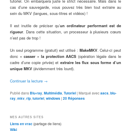
tutoriel. On embarquera juste le strict nécessaire. Mais dans le
cas d’une sauvegarde, vous pouvez très bien tout extraire au
sein du MKV (langues, sous-titres et vidéos) !
Il est inutile de préciser qu’
un ordinateur performant est de
rigueur
. Dans cette situation, un processeur à plusieurs cœurs
n’est pas de trop !
Un seul programme (gratuit) est utilisé :
MakeMKV
. Celui-ci peut
donc
« casser » la protection AACS
(opération légale dans le
cadre d’une copie privée) et
extraire les flux sous forme d’un
unique MKV
(évidemment très lourd).
Continuer la lecture
→
Publié dans
Blu-ray
,
Multimédia
,
Tutoriel
|
Marqué avec
aacs
,
blu-
ray
,
mkv
,
rip
,
tutoriel
,
windows
|
20
Réponses
MES AUTRES SITES
Liens en vrac
(partage de liens)
Wiki