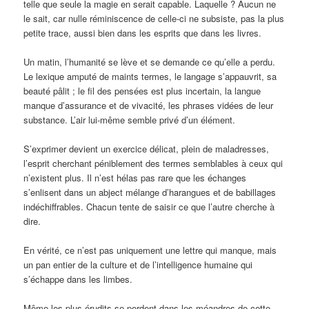
telle que seule la magie en serait capable. Laquelle ? Aucun ne
le sait, car nulle réminiscence de celle-ci ne subsiste, pas la plus
petite trace, aussi bien dans les esprits que dans les livres.
Un matin, l’humanité se lève et se demande ce qu’elle a perdu.
Le lexique amputé de maints termes, le langage s’appauvrit, sa
beauté pâlit ; le fil des pensées est plus incertain, la langue
manque d’assurance et de vivacité, les phrases vidées de leur
substance. L’air lui-même semble privé d’un élément.
S’exprimer devient un exercice délicat, plein de maladresses,
l’esprit cherchant péniblement des termes semblables à ceux qui
n’existent plus. Il n’est hélas pas rare que les échanges
s’enlisent dans un abject mélange d’harangues et de babillages
indéchiffrables. Chacun tente de saisir ce que l’autre cherche à
dire.
En vérité, ce n’est pas uniquement une lettre qui manque, mais
un pan entier de la culture et de l’intelligence humaine qui
s’échappe dans les limbes.
Même les plus érudits se perdent dans les méandres de cette