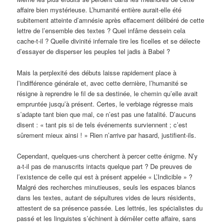
affaire bien mystérieuse. L’humanité entière aurait-elle été
subitement atteinte d’amnésie après effacement délibéré de cette
lettre de l’ensemble des textes ? Quel infâme dessein cela
cache-t-il ? Quelle divinité infernale tire les ficelles et se délecte
d’essayer de disperser les peuples tel jadis à Babel ?
Mais la perplexité des débuts laisse rapidement place à
l’indifférence générale et, avec cette dernière, l’humanité se
résigne à reprendre le fil de sa destinée, le chemin qu’elle avait
empruntée jusqu’à présent. Certes, le verbiage régresse mais
s’adapte tant bien que mal, ce n’est pas une fatalité. D’aucuns
disent : « tant pis si de tels événements surviennent ; c’est
sûrement mieux ainsi ! » Rien n’arrive par hasard, justifient-ils.
Cependant, quelques-uns cherchent à percer cette énigme. N’y
a-t-il pas de manuscrits intacts quelque part ? De preuves de
l’existence de celle qui est à présent appelée « L’Indicible » ?
Malgré des recherches minutieuses, seuls les espaces blancs
dans les textes, autant de sépultures vides de leurs résidents,
attestent de sa présence passée. Les lettrés, les spécialistes du
passé et les linguistes s’échinent à démêler cette affaire, sans