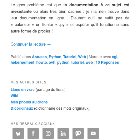
Le gros problème est que
la documentation à ce sujet est
inexistante
ou alors très bien cachée : je n’ai rien trouvé dans
leur documentation en ligne… D’autant qu’il ne suffit pas de
« balancer » un fichier « .py » et espérer qu’il fonctionne sans
autre forme de procès !
Continuer la lecture
→
Publié dans
Astuces
,
Python
,
Tutoriel
,
Web
|
Marqué avec
cgi
,
hébergement
,
howto
,
ovh
,
python
,
tutoriel
,
web
|
10
Réponses
MES AUTRES SITES
Liens en vrac
(partage de liens)
Wiki
Mes photos au drone
Dicoriginaux
(dictionnaire des mots originaux)
MES RÉSEAUX SOCIAUX