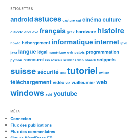
ÉTIQUETTES
astuces
android
cinéma
culture
capture
cgi
histoire
français
hardware
dialecte
divx
dvd
geek
informatique
internet
hébergement
howto
ipv6
langue
légal
programmation
java
numérique
ovh
patois
raccourci
snippets
python
rss
réseau
services web
shaarli
tutoriel
suisse
sécurité
test
twitter
téléchargement
web
vidéo
vuilleumier
vlc
windows
youtube
xvid
MÉTA
Connexion
Flux des publications
Flux des commentaires
Site de WordPress-FR