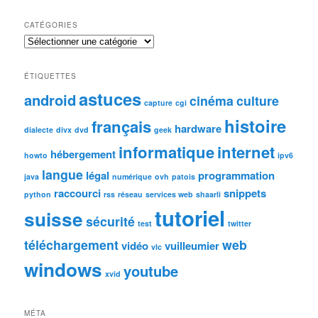
CATÉGORIES
Catégories
ÉTIQUETTES
astuces
android
cinéma
culture
capture
cgi
histoire
français
hardware
dialecte
divx
dvd
geek
informatique
internet
hébergement
howto
ipv6
langue
légal
programmation
java
numérique
ovh
patois
raccourci
snippets
python
rss
réseau
services web
shaarli
tutoriel
suisse
sécurité
test
twitter
téléchargement
web
vidéo
vuilleumier
vlc
windows
youtube
xvid
MÉTA