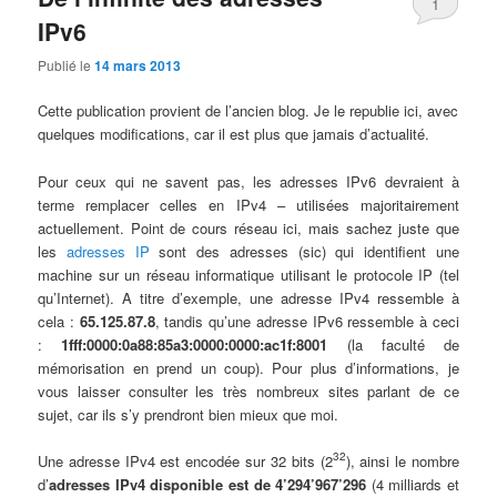
1
IPv6
Publié le
14 mars 2013
Cette publication provient de l’ancien blog. Je le republie ici, avec
quelques modifications, car il est plus que jamais d’actualité.
Pour ceux qui ne savent pas, les adresses IPv6 devraient à
terme remplacer celles en IPv4 – utilisées majoritairement
actuellement. Point de cours réseau ici, mais sachez juste que
les
adresses IP
sont des adresses (sic) qui identifient une
machine sur un réseau informatique utilisant le protocole IP (tel
qu’Internet). A titre d’exemple, une adresse IPv4 ressemble à
cela :
65.125.87.8
, tandis qu’une adresse IPv6 ressemble à ceci
:
1fff:0000:0a88:85a3:0000:0000:ac1f:8001
(la faculté de
mémorisation en prend un coup). Pour plus d’informations, je
vous laisser consulter les très nombreux sites parlant de ce
sujet, car ils s’y prendront bien mieux que moi.
32
Une adresse IPv4 est encodée sur 32 bits (2
), ainsi le nombre
d’
adresses IPv4 disponible est de 4’294’967’296
(4 milliards et