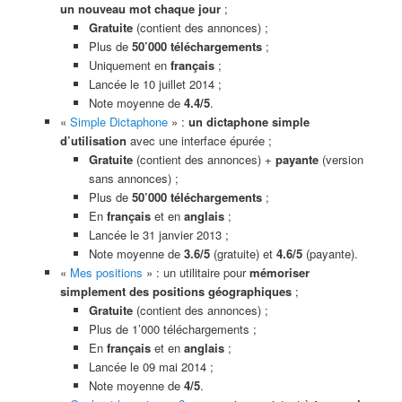
un nouveau mot chaque jour
;
Gratuite
(contient des annonces) ;
Plus de
50’000 téléchargements
;
Uniquement en
français
;
Lancée le 10 juillet 2014 ;
Note moyenne de
4.4/5
.
«
Simple Dictaphone
» :
un dictaphone simple
d’utilisation
avec une interface épurée ;
Gratuite
(contient des annonces) +
payante
(version
sans annonces) ;
Plus de
50’000 téléchargements
;
En
français
et en
anglais
;
Lancée le 31 janvier 2013 ;
Note moyenne de
3.6/5
(gratuite) et
4.6/5
(payante).
«
Mes positions
» : un utilitaire pour
mémoriser
simplement des positions géographiques
;
Gratuite
(contient des annonces) ;
Plus de 1’000 téléchargements ;
En
français
et en
anglais
;
Lancée le 09 mai 2014 ;
Note moyenne de
4/5
.