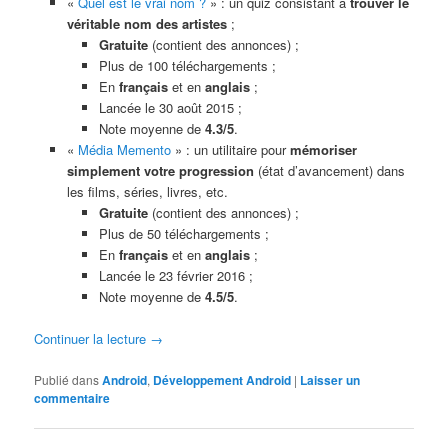
«
Quel est le vrai nom ?
» : un quiz consistant à
trouver le
véritable nom des artistes
;
Gratuite
(contient des annonces) ;
Plus de 100 téléchargements ;
En
français
et en
anglais
;
Lancée le 30 août 2015 ;
Note moyenne de
4.3/5
.
«
Média Memento
» : un utilitaire pour
mémoriser
simplement votre progression
(état d’avancement) dans
les films, séries, livres, etc.
Gratuite
(contient des annonces) ;
Plus de 50 téléchargements ;
En
français
et en
anglais
;
Lancée le 23 février 2016 ;
Note moyenne de
4.5/5
.
Continuer la lecture
→
Publié dans
Android
,
Développement Android
|
Laisser un
commentaire