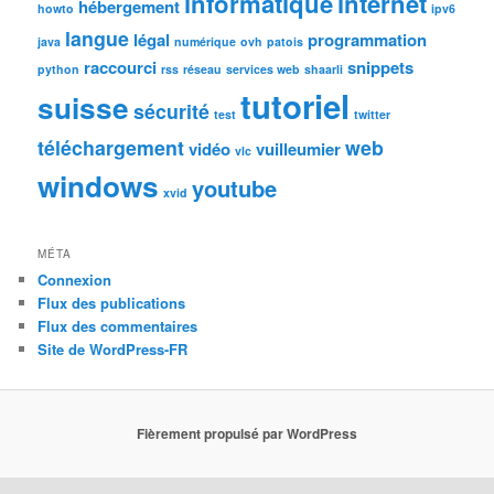
informatique
internet
hébergement
howto
ipv6
langue
légal
programmation
java
numérique
ovh
patois
raccourci
snippets
python
rss
réseau
services web
shaarli
tutoriel
suisse
sécurité
test
twitter
téléchargement
web
vidéo
vuilleumier
vlc
windows
youtube
xvid
MÉTA
Connexion
Flux des publications
Flux des commentaires
Site de WordPress-FR
Fièrement propulsé par WordPress