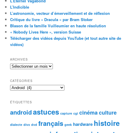
L’Éternel Vagabond
L’Indicible
L’astronomie, vecteur d’émerveillement et de réflexion
Critique du livre « Dracula » par Bram Stoker
Blason de la famille Vuilleumier en haute résolution
« Nobody Lives Here », version Suisse
Télécharger des vidéos depuis YouTube (et tout autre site de
vidéos)
ARCHIVES
Archives
CATÉGORIES
Catégories
ÉTIQUETTES
astuces
android
cinéma
culture
capture
cgi
histoire
français
hardware
dialecte
divx
dvd
geek