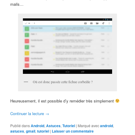
mails…
Où est donc passée cette fichue corbeille ?
Heureusement, il est possible d’y remédier très simplement
Continuer la lecture
→
Publié dans
Android
,
Astuces
,
Tutoriel
|
Marqué avec
android
,
astuces
,
gmail
,
tutoriel
|
Laisser un commentaire