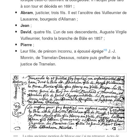
à son tour et décéda en 1691 ;
Abram
, justicier, trois fils. Il est l’ancêtre des Vuilleumier de
Lausanne, bourgeois d’Allaman ;
Jean
;
David
, quatre fils. L’un de ses descendants, Auguste Virgile
Vuilleumier, fondra la branche de Bâle en 1857 ;
Pierre
;
10
Leur fille, de prénom inconnu, a épousé
égrège
J.-J.
Monnin, de Tramelan-Dessous, notaire puis greffier de la
justice de Tramelan.
La plus ancienne mention de Moyse que j’ai pu retrouver. Actes de