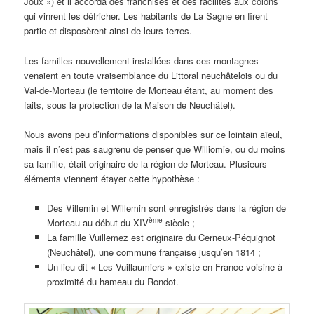
Joux ») et il accorda des franchises et des facilités aux colons
qui vinrent les défricher. Les habitants de La Sagne en firent
partie et disposèrent ainsi de leurs terres.
Les familles nouvellement installées dans ces montagnes
venaient en toute vraisemblance du Littoral neuchâtelois ou du
Val-de-Morteau (le territoire de Morteau étant, au moment des
faits, sous la protection de la Maison de Neuchâtel).
Nous avons peu d’informations disponibles sur ce lointain aïeul,
mais il n’est pas saugrenu de penser que Williomie, ou du moins
sa famille, était originaire de la région de Morteau. Plusieurs
éléments viennent étayer cette hypothèse :
Des Villemin et Willemin sont enregistrés dans la région de
ème
Morteau au début du XIV
siècle ;
La famille Vuillemez est originaire du Cerneux-Péquignot
(Neuchâtel), une commune française jusqu’en 1814 ;
Un lieu-dit « Les Vuillaumiers » existe en France voisine à
proximité du hameau du Rondot.