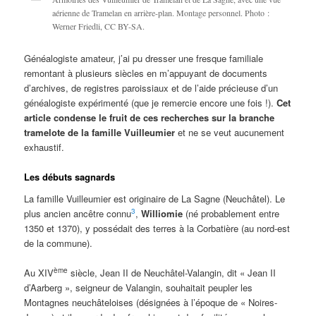
aérienne de Tramelan en arrière-plan. Montage personnel. Photo :
Werner Friedli, CC BY-SA.
Généalogiste amateur, j’ai pu dresser une fresque familiale
remontant à plusieurs siècles en m’appuyant de documents
d’archives, de registres paroissiaux et de l’aide précieuse d’un
généalogiste expérimenté (que je remercie encore une fois !).
Cet
article condense le fruit de ces recherches sur la branche
tramelote de la famille Vuilleumier
et ne se veut aucunement
exhaustif.
Les débuts sagnards
La famille Vuilleumier est originaire de La Sagne (Neuchâtel). Le
3
plus ancien ancêtre connu
,
Williomie
(né probablement entre
1350 et 1370), y possédait des terres à la Corbatière (au nord-est
de la commune).
ème
Au XIV
siècle, Jean II de Neuchâtel-Valangin, dit « Jean II
d’Aarberg », seigneur de Valangin, souhaitait peupler les
Montagnes neuchâteloises (désignées à l’époque de « Noires-