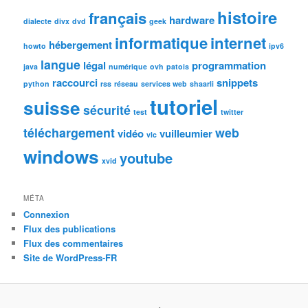
histoire
français
hardware
dialecte
divx
dvd
geek
informatique
internet
hébergement
howto
ipv6
langue
légal
programmation
java
numérique
ovh
patois
raccourci
snippets
python
rss
réseau
services web
shaarli
tutoriel
suisse
sécurité
test
twitter
téléchargement
web
vidéo
vuilleumier
vlc
windows
youtube
xvid
MÉTA
Connexion
Flux des publications
Flux des commentaires
Site de WordPress-FR