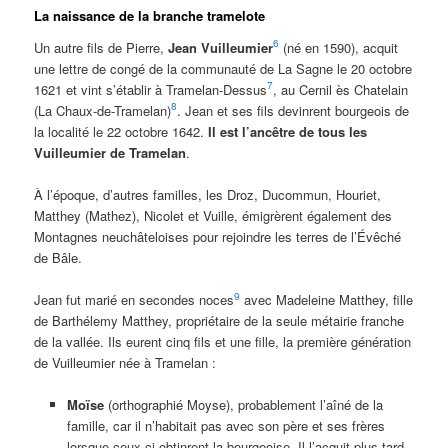
La naissance de la branche tramelote
6
Un autre fils de Pierre,
Jean Vuilleumier
(né en 1590), acquit
une lettre de congé de la communauté de La Sagne le 20 octobre
7
1621 et vint s’établir à Tramelan-Dessus
, au Cernil ès Chatelain
8
(La Chaux-de-Tramelan)
. Jean et ses fils devinrent bourgeois de
la localité le 22 octobre 1642.
Il est l’ancêtre de tous les
Vuilleumier de Tramelan
.
À l’époque, d’autres familles, les Droz, Ducommun, Houriet,
Matthey (Mathez), Nicolet et Vuille, émigrèrent également des
Montagnes neuchâteloises pour rejoindre les terres de l’Évêché
de Bâle.
9
Jean fut marié en secondes noces
avec Madeleine Matthey, fille
de Barthélemy Matthey, propriétaire de la seule métairie franche
de la vallée. Ils eurent cinq fils et une fille, la première génération
de Vuilleumier née à Tramelan :
Moïse
(orthographié Moyse), probablement l’aîné de la
famille, car il n’habitait pas avec son père et ses frères
lorsque ceux-ci obtinrent la bourgeoise. Il l’acquit plus tard