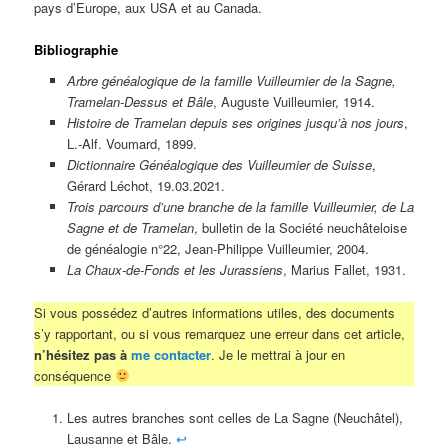
pays d’Europe, aux USA et au Canada.
Bibliographie
Arbre généalogique de la famille Vuilleumier de la Sagne,
Tramelan-Dessus et Bâle
, Auguste Vuilleumier, 1914.
Histoire de Tramelan depuis ses origines jusqu’à nos jours
,
L.-Alf. Voumard, 1899.
Dictionnaire Généalogique des Vuilleumier de Suisse
,
Gérard Léchot, 19.03.2021.
Trois parcours d’une branche de la famille Vuilleumier, de La
Sagne et de Tramelan
, bulletin de la Société neuchâteloise
de généalogie n°22, Jean-Philippe Vuilleumier, 2004.
La Chaux-de-Fonds et les Jurassiens
, Marius Fallet, 1931.
Si vous possédez d’autres informations utiles, des documents
s’y rapportant, ou si vous remarquez une erreur dans cet article,
n’hésitez pas à
me contacter
. Je le mettrai à jour en
conséquence
Les autres branches sont celles de La Sagne (Neuchâtel),
Lausanne et Bâle.
↩︎