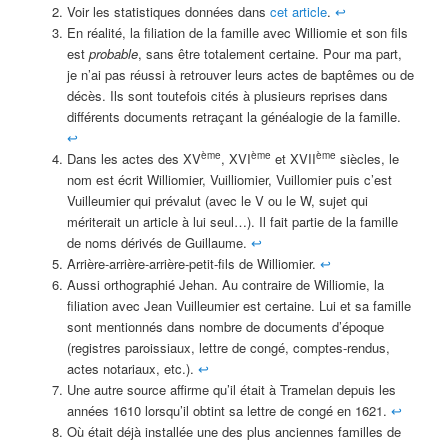
Voir les statistiques données dans
cet article
.
↩︎
En réalité, la filiation de la famille avec Williomie et son fils
est
probable
, sans être totalement certaine. Pour ma part,
je n’ai pas réussi à retrouver leurs actes de baptêmes ou de
décès. Ils sont toutefois cités à plusieurs reprises dans
différents documents retraçant la généalogie de la famille.
↩︎
ème
ème
ème
Dans les actes des XV
, XVI
et XVII
siècles, le
nom est écrit Williomier, Vuilliomier, Vuillomier puis c’est
Vuilleumier qui prévalut (avec le V ou le W, sujet qui
mériterait un article à lui seul…). Il fait partie de la famille
de noms dérivés de Guillaume.
↩︎
Arrière-arrière-arrière-petit-fils de Williomier.
↩︎
Aussi orthographié Jehan. Au contraire de Williomie, la
filiation avec Jean Vuilleumier est certaine. Lui et sa famille
sont mentionnés dans nombre de documents d’époque
(registres paroissiaux, lettre de congé, comptes-rendus,
actes notariaux, etc.).
↩︎
Une autre source affirme qu’il était à Tramelan depuis les
années 1610 lorsqu’il obtint sa lettre de congé en 1621.
↩︎
Où était déjà installée une des plus anciennes familles de