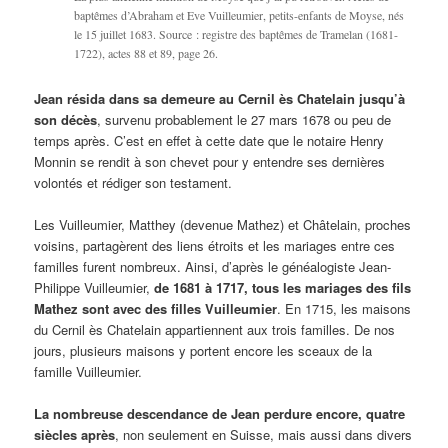
baptêmes d’Abraham et Eve Vuilleumier, petits-enfants de Moyse, nés
le 15 juillet 1683. Source : registre des baptêmes de Tramelan (1681-
1722), actes 88 et 89, page 26.
Jean résida dans sa demeure au Cernil ès Chatelain jusqu’à
son décès
, survenu probablement le 27 mars 1678 ou peu de
temps après. C’est en effet à cette date que le notaire Henry
Monnin se rendit à son chevet pour y entendre ses dernières
volontés et rédiger son testament.
Les Vuilleumier, Matthey (devenue Mathez) et Châtelain, proches
voisins, partagèrent des liens étroits et les mariages entre ces
familles furent nombreux. Ainsi, d’après le généalogiste Jean-
Philippe Vuilleumier,
de 1681 à 1717, tous les mariages des fils
Mathez sont avec des filles Vuilleumier
. En 1715, les maisons
du Cernil ès Chatelain appartiennent aux trois familles. De nos
jours, plusieurs maisons y portent encore les sceaux de la
famille Vuilleumier.
La nombreuse descendance de Jean perdure encore, quatre
siècles après
, non seulement en Suisse, mais aussi dans divers