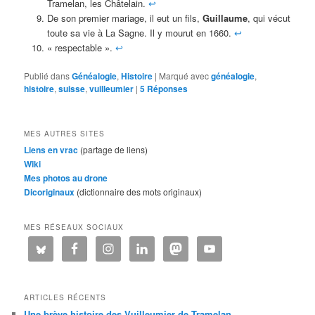
Tramelan, les Châtelain.
↩︎
De son premier mariage, il eut un fils,
Guillaume
, qui vécut
toute sa vie à La Sagne. Il y mourut en 1660.
↩︎
« respectable ».
↩︎
Publié dans
Généalogie
,
Histoire
|
Marqué avec
généalogie
,
histoire
,
suisse
,
vuilleumier
|
5
Réponses
MES AUTRES SITES
Liens en vrac
(partage de liens)
Wiki
Mes photos au drone
Dicoriginaux
(dictionnaire des mots originaux)
MES RÉSEAUX SOCIAUX
ARTICLES RÉCENTS
Une brève histoire des Vuilleumier de Tramelan