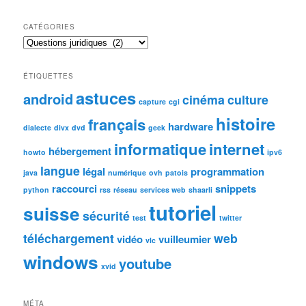
CATÉGORIES
Catégories
ÉTIQUETTES
astuces
android
cinéma
culture
capture
cgi
histoire
français
hardware
dialecte
divx
dvd
geek
informatique
internet
hébergement
howto
ipv6
langue
légal
programmation
java
numérique
ovh
patois
raccourci
snippets
python
rss
réseau
services web
shaarli
tutoriel
suisse
sécurité
test
twitter
téléchargement
web
vidéo
vuilleumier
vlc
windows
youtube
xvid
MÉTA