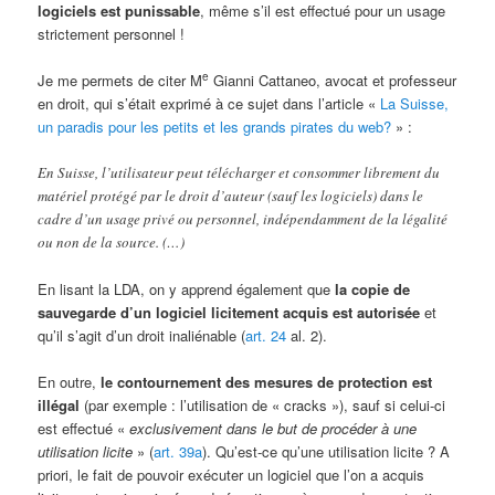
logiciels est punissable
, même s’il est effectué pour un usage
strictement personnel !
e
Je me permets de citer M
Gianni Cattaneo, avocat et professeur
en droit, qui s’était exprimé à ce sujet dans l’article «
La Suisse,
un paradis pour les petits et les grands pirates du web?
» :
En Suisse, l’utilisateur peut télécharger et consommer librement du
matériel protégé par le droit d’auteur (sauf les logiciels) dans le
cadre d’un usage privé ou personnel, indépendamment de la légalité
ou non de la source. (…)
En lisant la LDA, on y apprend également que
la copie de
sauvegarde d’un logiciel licitement
acquis
est autorisée
et
qu’il s’agit d’un droit inaliénable (
art. 24
al. 2).
En outre,
le contournement des mesures de protection est
illégal
(par exemple : l’utilisation de « cracks »), sauf si celui-ci
est effectué «
exclusivement dans le but de procéder à une
utilisation licite
» (
art. 39a
). Qu’est-ce qu’une utilisation licite ? A
priori, le fait de pouvoir exécuter un logiciel que l’on a acquis