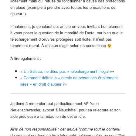
licitement mais qui refuse de fonctionner à cause des protections
en place (exemple à prendre avec toutes les précautions de
rigueur !).
Finalement, je conclurai cet article en vous invitant humblement
à vous poser la question de la moralité de l’acte, car bien que le
téléchargement d’œuvres protégées soit licite, il n’est pas
forcément moral. À chacun d’agir selon sa conscience
À lire également :
«
En Suisse, ne dites pas « téléchargement illégal »
«
«
Comment définir le « cercle de personnes étroitement
liées » en droit d’auteur ?
«
e
Je tiens à remercier tout particulièrement M
Yann
Neuenschwander, avocat à Neuchâtel, pour sa relecture et son
aide précieuse à la rédaction de cet article.
Avis de non responsabilité : cet article (comme tout le contenu
de ce blog) est fourni à titre informatif uniquement et ne constitue