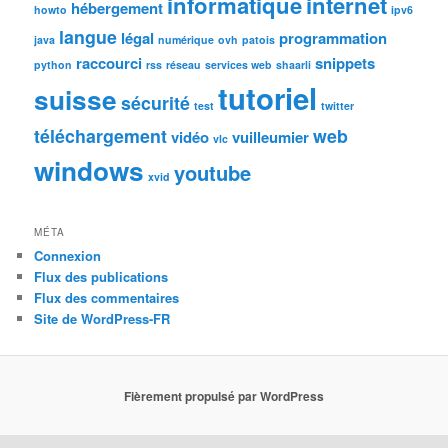
informatique
internet
hébergement
howto
ipv6
langue
légal
programmation
java
numérique
ovh
patois
raccourci
snippets
python
rss
réseau
services web
shaarli
tutoriel
suisse
sécurité
test
twitter
téléchargement
web
vidéo
vuilleumier
vlc
windows
youtube
xvid
MÉTA
Connexion
Flux des publications
Flux des commentaires
Site de WordPress-FR
Fièrement propulsé par WordPress