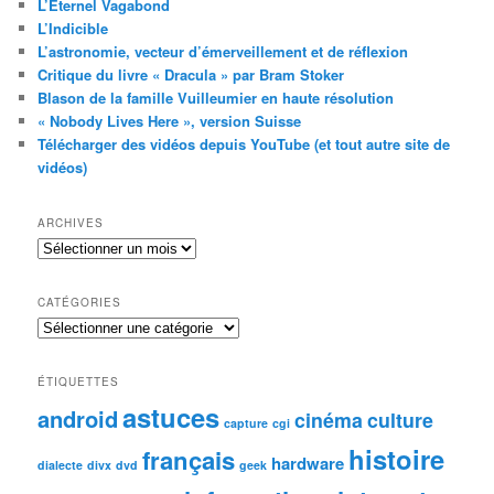
L’Éternel Vagabond
L’Indicible
L’astronomie, vecteur d’émerveillement et de réflexion
Critique du livre « Dracula » par Bram Stoker
Blason de la famille Vuilleumier en haute résolution
« Nobody Lives Here », version Suisse
Télécharger des vidéos depuis YouTube (et tout autre site de
vidéos)
ARCHIVES
Archives
CATÉGORIES
Catégories
ÉTIQUETTES
astuces
android
cinéma
culture
capture
cgi
histoire
français
hardware
dialecte
divx
dvd
geek