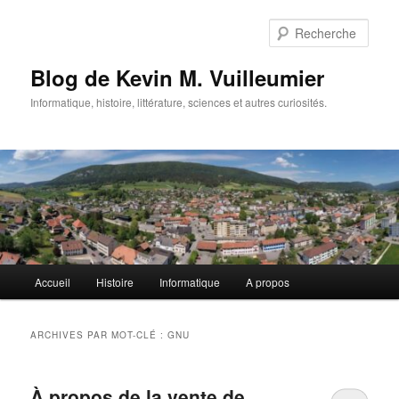
Aller
Aller
au
au
Rech
contenu
contenu
principal
secondaire
Blog de Kevin M. Vuilleumier
Informatique, histoire, littérature, sciences et autres curiosités.
Menu
Accueil
Histoire
Informatique
A propos
principal
ARCHIVES PAR MOT-CLÉ :
GNU
À propos de la vente de