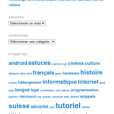
vidéos)
ARCHIVES
Archives
CATÉGORIES
Catégories
ÉTIQUETTES
astuces
android
cinéma
culture
capture
cgi
histoire
français
hardware
dialecte
divx
dvd
geek
informatique
internet
hébergement
howto
ipv6
langue
légal
programmation
java
numérique
ovh
patois
raccourci
snippets
python
rss
réseau
services web
shaarli
tutoriel
suisse
sécurité
test
twitter