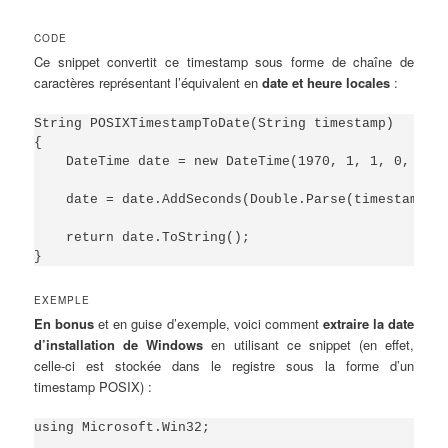
CODE
Ce snippet convertit ce timestamp sous forme de chaîne de
caractères représentant l’équivalent en
date et heure locales
:
String POSIXTimestampToDate(String timestamp)

{

    DateTime date = new DateTime(1970, 1, 1, 0, 0, 0
    date = date.AddSeconds(Double.Parse(timestamp)).
    return date.ToString();

}
EXEMPLE
En bonus
et en guise d’exemple, voici comment
extraire la date
d’installation de Windows
en utilisant ce snippet (en effet,
celle-ci est stockée dans le registre sous la forme d’un
timestamp POSIX) :
using Microsoft.Win32;
