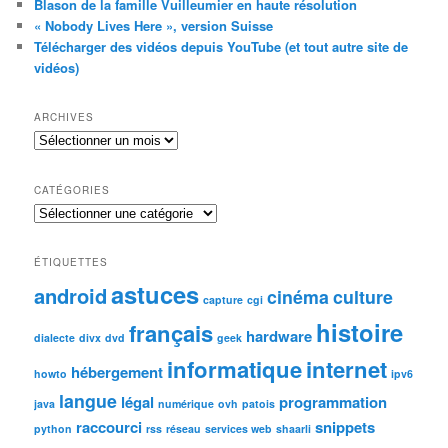
Blason de la famille Vuilleumier en haute résolution
« Nobody Lives Here », version Suisse
Télécharger des vidéos depuis YouTube (et tout autre site de
vidéos)
ARCHIVES
Archives
CATÉGORIES
Catégories
ÉTIQUETTES
astuces
android
cinéma
culture
capture
cgi
histoire
français
hardware
dialecte
divx
dvd
geek
informatique
internet
hébergement
howto
ipv6
langue
légal
programmation
java
numérique
ovh
patois
raccourci
snippets
python
rss
réseau
services web
shaarli