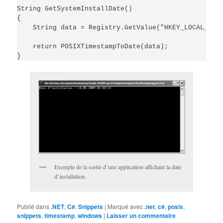
String GetSystemInstallDate()

{

    String data = Registry.GetValue("HKEY_LOCAL_MACH
    return POSIXTimestampToDate(data);

}
Exemple de la sortie d’une application affichant la date
d’installation.
Publié dans
.NET
,
C#
,
Snippets
|
Marqué avec
.net
,
c#
,
posix
,
snippets
,
timestamp
,
windows
|
Laisser un commentaire