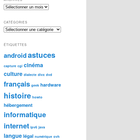
Archives
CATÉGORIES
Catégories
ÉTIQUETTES
astuces
android
cinéma
capture
cgi
culture
dialecte
divx
dvd
français
hardware
geek
histoire
howto
hébergement
informatique
internet
ipv6
java
langue
légal
numérique
ovh