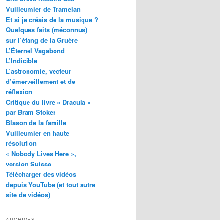
Vuilleumier de Tramelan
Et si je créais de la musique ?
Quelques faits (méconnus)
sur l’étang de la Gruère
L’Éternel Vagabond
L’Indicible
L’astronomie, vecteur
d’émerveillement et de
réflexion
Critique du livre « Dracula »
par Bram Stoker
Blason de la famille
Vuilleumier en haute
résolution
« Nobody Lives Here »,
version Suisse
Télécharger des vidéos
depuis YouTube (et tout autre
site de vidéos)
ARCHIVES