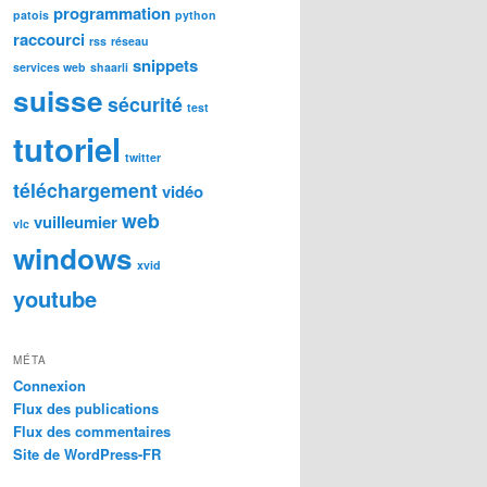
programmation
patois
python
raccourci
rss
réseau
snippets
services web
shaarli
suisse
sécurité
test
tutoriel
twitter
téléchargement
vidéo
web
vuilleumier
vlc
windows
xvid
youtube
MÉTA
Connexion
Flux des publications
Flux des commentaires
Site de WordPress-FR