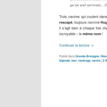
qu’un seul survivant… i
Trois navires qui coulent dan
rescapé
, toujours nommé
Hug
il s’agit bien à chaque fois d’
incroyable – le
même nom
!
Continuer la lecture
→
Publié dans
Grande-Bretagne
,
Hist
légende
,
mer
,
naufrage
,
navire
|
2
R