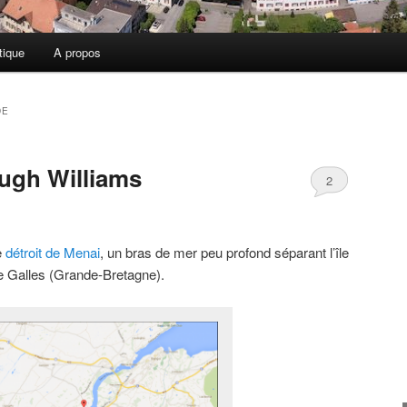
tique
A propos
DE
ugh Williams
2
e
détroit de Menai
, un bras de mer peu profond séparant l’île
e Galles (Grande-Bretagne).