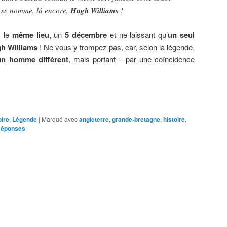
l se nomme, là encore,
Hugh Williams
!
s le
même lieu
, un
5 décembre
et ne laissant qu’
un seul
h Williams
! Ne vous y trompez pas, car, selon la légende,
un homme différent
, mais portant – par une coïncidence
oire
,
Légende
|
Marqué avec
angleterre
,
grande-bretagne
,
histoire
,
éponses