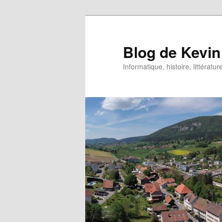
Aller
Aller
au
au
contenu
contenu
Blog de Kevin
principal
secondaire
Informatique, histoire, littératur