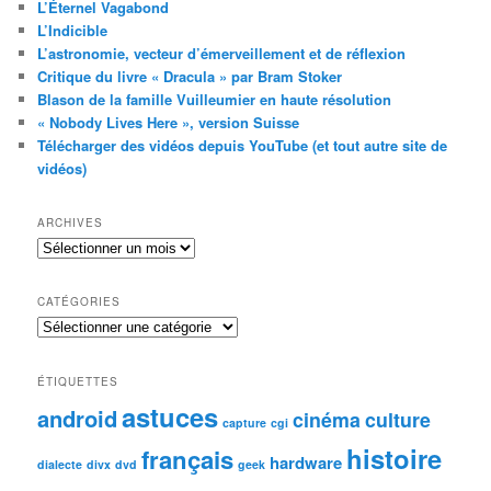
L’Éternel Vagabond
L’Indicible
L’astronomie, vecteur d’émerveillement et de réflexion
Critique du livre « Dracula » par Bram Stoker
Blason de la famille Vuilleumier en haute résolution
« Nobody Lives Here », version Suisse
Télécharger des vidéos depuis YouTube (et tout autre site de
vidéos)
ARCHIVES
Archives
CATÉGORIES
Catégories
ÉTIQUETTES
astuces
android
cinéma
culture
capture
cgi
histoire
français
hardware
dialecte
divx
dvd
geek