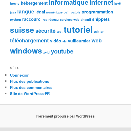
informatique
internet
hébergement
howto
ipv6
langue
légal
programmation
java
numérique
ovh
patois
raccourci
snippets
python
rss
réseau
services web
shaarli
tutoriel
suisse
sécurité
test
twitter
téléchargement
web
vidéo
vuilleumier
vlc
windows
youtube
xvid
MÉTA
Connexion
Flux des publications
Flux des commentaires
Site de WordPress-FR
Fièrement propulsé par WordPress